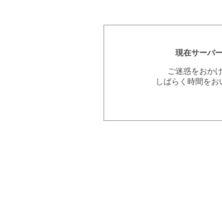
現在サーバ
ご迷惑をおか
しばらく時間をお