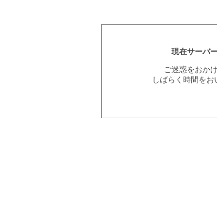
現在サーバ
ご迷惑をおか
しばらく時間をお