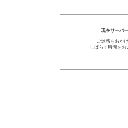
現在サーバ
ご迷惑をおか
しばらく時間をお