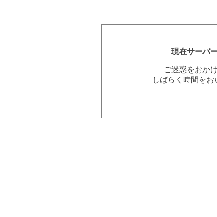
現在サーバ
ご迷惑をおか
しばらく時間をお