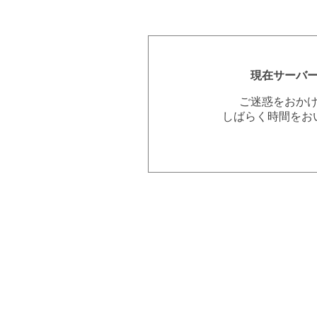
現在サーバ
ご迷惑をおか
しばらく時間をお