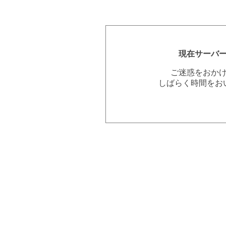
現在サーバ
ご迷惑をおか
しばらく時間をお