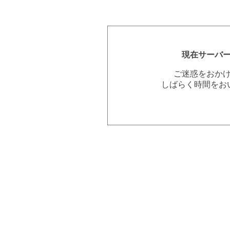
現在サーバ
ご迷惑をおか
しばらく時間をお