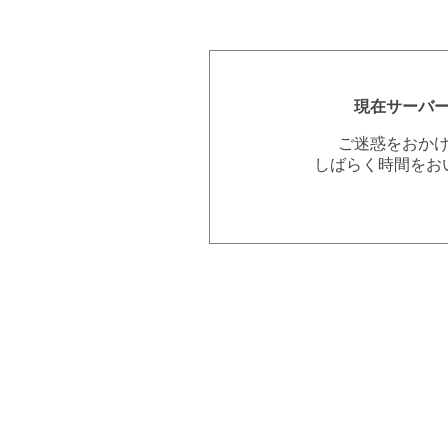
現在サーバ
ご迷惑をおか
しばらく時間をお