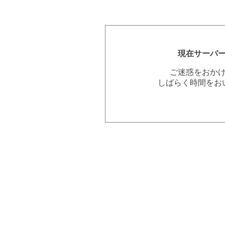
現在サーバ
ご迷惑をおか
しばらく時間をお