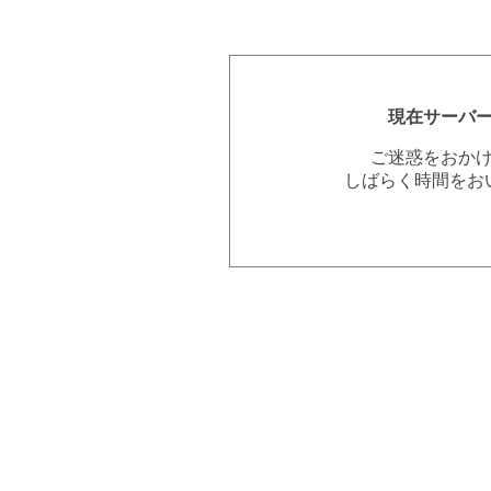
現在サーバ
ご迷惑をおか
しばらく時間をお