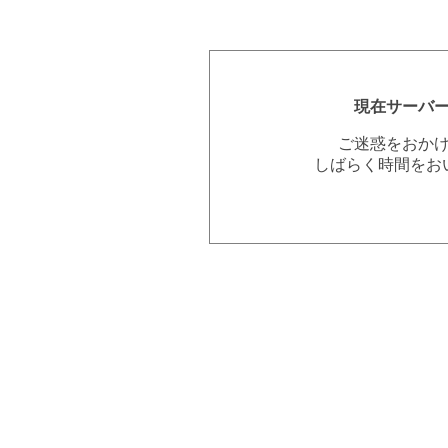
現在サーバ
ご迷惑をおか
しばらく時間をお