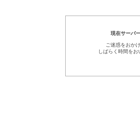
現在サーバ
ご迷惑をおか
しばらく時間をお