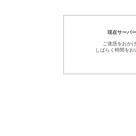
現在サーバ
ご迷惑をおか
しばらく時間をお