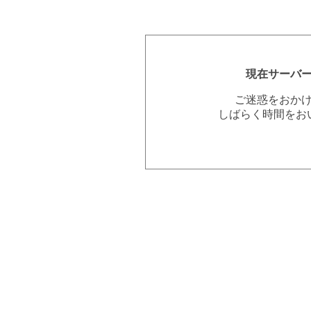
現在サーバ
ご迷惑をおか
しばらく時間をお