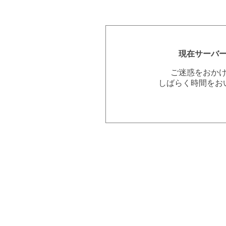
現在サーバ
ご迷惑をおか
しばらく時間をお