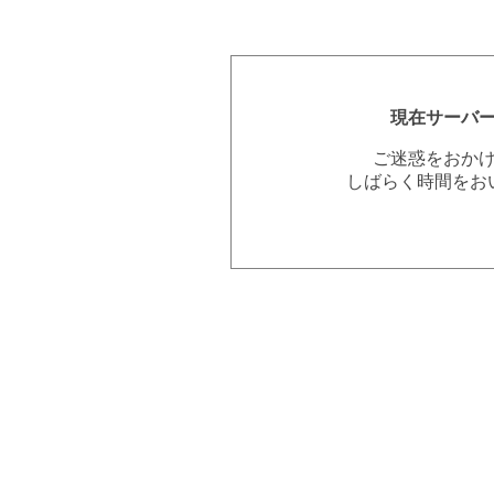
現在サーバ
ご迷惑をおか
しばらく時間をお