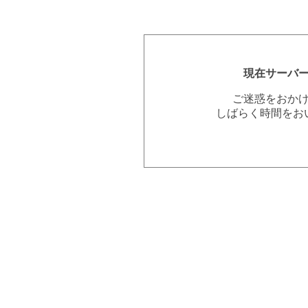
現在サーバ
ご迷惑をおか
しばらく時間をお