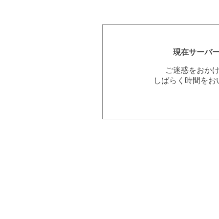
現在サーバ
ご迷惑をおか
しばらく時間をお