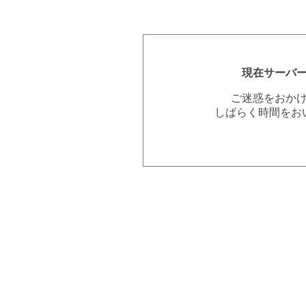
現在サーバ
ご迷惑をおか
しばらく時間をお