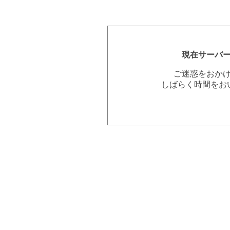
現在サーバ
ご迷惑をおか
しばらく時間をお