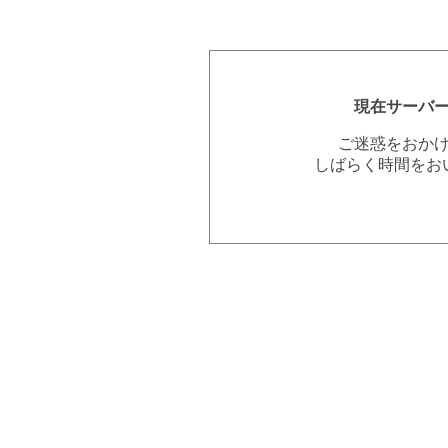
現在サーバ
ご迷惑をおか
しばらく時間をお