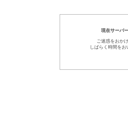
現在サーバ
ご迷惑をおか
しばらく時間をお