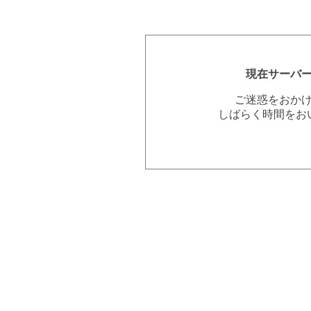
現在サーバ
ご迷惑をおか
しばらく時間をお