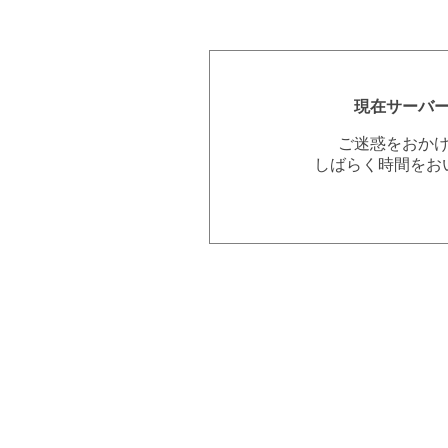
現在サーバ
ご迷惑をおか
しばらく時間をお