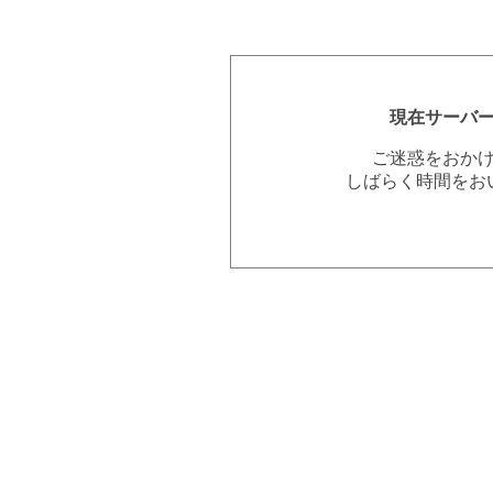
現在サーバ
ご迷惑をおか
しばらく時間をお