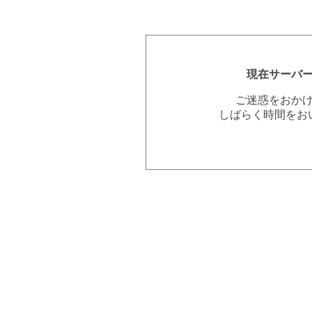
現在サーバ
ご迷惑をおか
しばらく時間をお