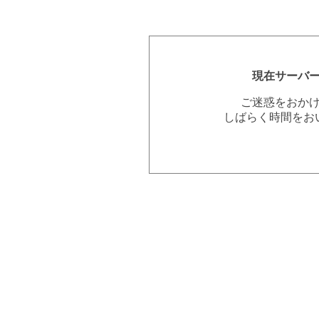
現在サーバ
ご迷惑をおか
しばらく時間をお