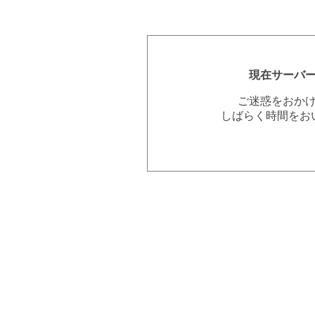
現在サーバ
ご迷惑をおか
しばらく時間をお