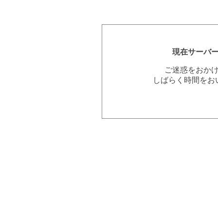
現在サーバ
ご迷惑をおか
しばらく時間をお