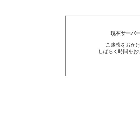
現在サーバ
ご迷惑をおか
しばらく時間をお