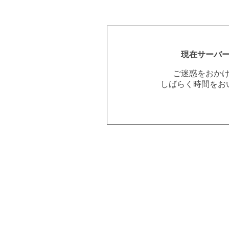
現在サーバ
ご迷惑をおか
しばらく時間をお