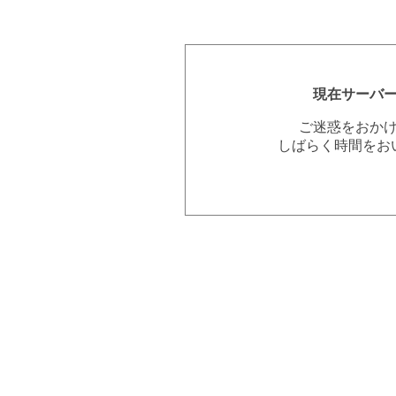
現在サーバ
ご迷惑をおか
しばらく時間をお