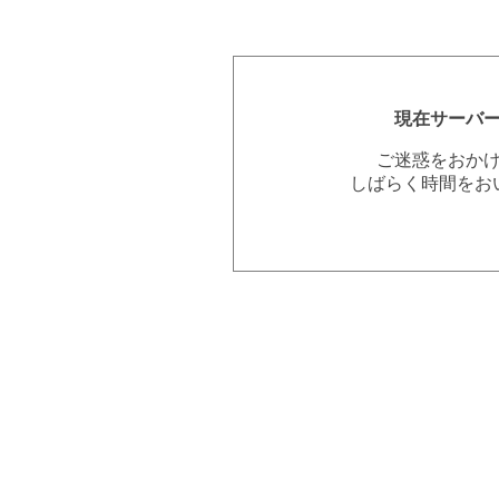
現在サーバ
ご迷惑をおか
しばらく時間をお