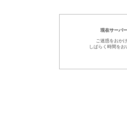
現在サーバ
ご迷惑をおか
しばらく時間をお