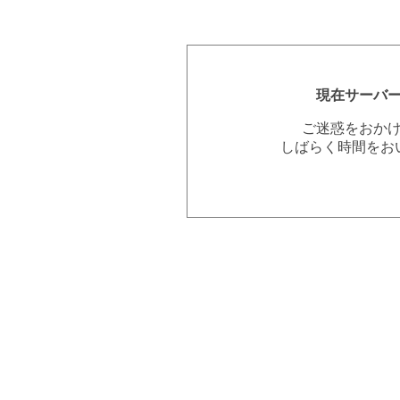
現在サーバ
ご迷惑をおか
しばらく時間をお