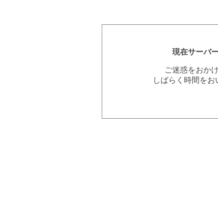
現在サーバ
ご迷惑をおか
しばらく時間をお