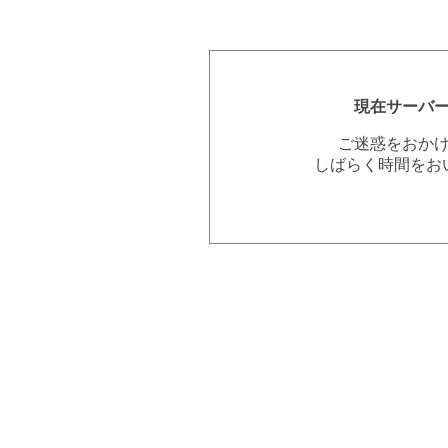
現在サーバ
ご迷惑をおか
しばらく時間をお