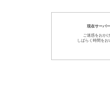
現在サーバ
ご迷惑をおか
しばらく時間をお