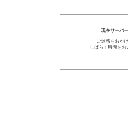
現在サーバ
ご迷惑をおか
しばらく時間をお