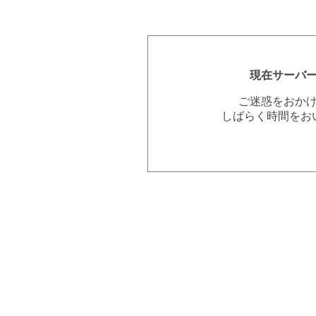
現在サーバ
ご迷惑をおか
しばらく時間をお