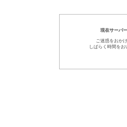
現在サーバ
ご迷惑をおか
しばらく時間をお