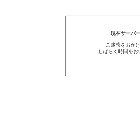
現在サーバ
ご迷惑をおか
しばらく時間をお