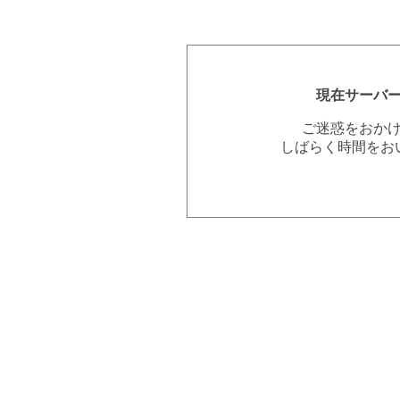
現在サーバ
ご迷惑をおか
しばらく時間をお