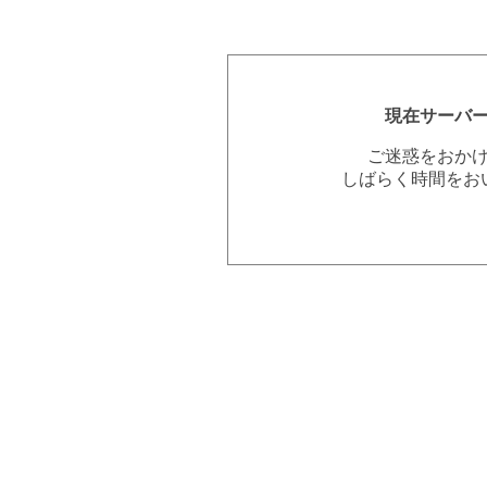
現在サーバ
ご迷惑をおか
しばらく時間をお