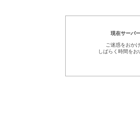
現在サーバ
ご迷惑をおか
しばらく時間をお