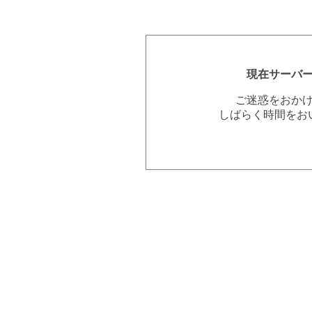
現在サーバ
ご迷惑をおか
しばらく時間をお