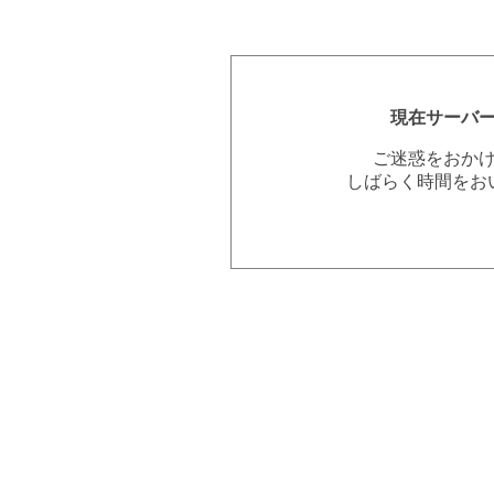
現在サーバ
ご迷惑をおか
しばらく時間をお