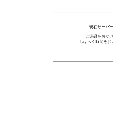
現在サーバ
ご迷惑をおか
しばらく時間をお