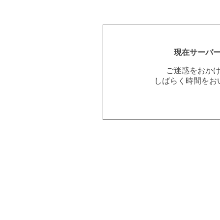
現在サーバ
ご迷惑をおか
しばらく時間をお