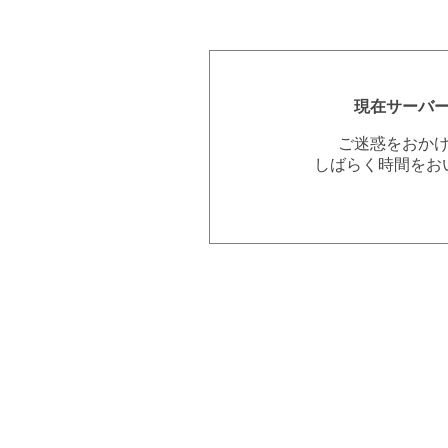
現在サーバ
ご迷惑をおか
しばらく時間をお